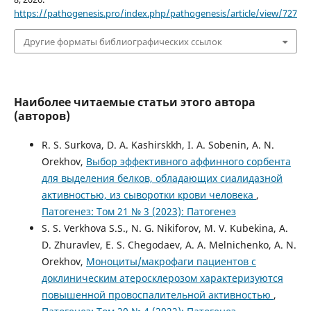
https://pathogenesis.pro/index.php/pathogenesis/article/view/727
Другие форматы библиографических ссылок
Наиболее читаемые статьи этого автора
(авторов)
R. S. Surkova, D. A. Kashirskkh, I. A. Sobenin, A. N.
Orekhov,
Выбор эффективного аффинного сорбента
для выделения белков, обладающих сиалидазной
активностью, из сыворотки крови человека
,
Патогенез: Том 21 № 3 (2023): Патогенез
S. S. Verkhova S.S., N. G. Nikiforov, M. V. Kubekina, A.
D. Zhuravlev, E. S. Chegodaev, A. A. Melnichenko, A. N.
Orekhov,
Моноциты/макрофаги пациентов с
доклиническим атеросклерозом характеризуются
повышенной провоспалительной активностью
,