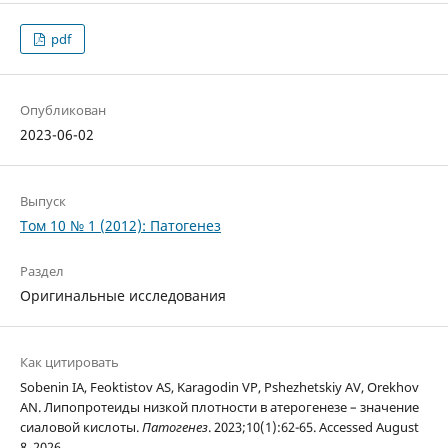
pdf
Опубликован
2023-06-02
Выпуск
Том 10 № 1 (2012): Патогенез
Раздел
Оригинальные исследования
Как цитировать
Sobenin IA, Feoktistov AS, Karagodin VP, Pshezhetskiy AV, Orekhov
AN. Липопротеиды низкой плотности в атерогенезе – значение
сиаловой кислоты.
Патогенез
. 2023;10(1):62-65. Accessed August
8, 2026.