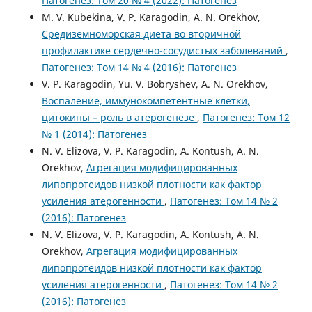
Патогенез: Том 20 № 4 (2022): Патогенез
M. V. Kubekina, V. P. Karagodin, A. N. Orekhov,
Средиземноморская диета во вторичной
профилактике сердечно-сосудистых заболеваний
,
Патогенез: Том 14 № 4 (2016): Патогенез
V. P. Karagodin, Yu. V. Bobryshev, A. N. Orekhov,
Воспаление, иммунокомпетентные клетки,
цитокины – роль в атерогенезе
,
Патогенез: Том 12
№ 1 (2014): Патогенез
N. V. Elizova, V. P. Karagodin, A. Kontush, A. N.
Orekhov,
Агрегация модифицированных
липопротеидов низкой плотности как фактор
усиления атерогенности
,
Патогенез: Том 14 № 2
(2016): Патогенез
N. V. Elizova, V. P. Karagodin, A. Kontush, A. N.
Orekhov,
Агрегация модифицированных
липопротеидов низкой плотности как фактор
усиления атерогенности
,
Патогенез: Том 14 № 2
(2016): Патогенез