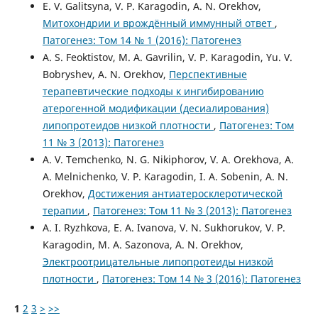
E. V. Galitsyna, V. P. Karagodin, A. N. Orekhov,
Митохондрии и врождённый иммунный ответ
,
Патогенез: Том 14 № 1 (2016): Патогенез
A. S. Feoktistov, M. A. Gavrilin, V. P. Karagodin, Yu. V.
Bobryshev, A. N. Orekhov,
Перспективные
терапевтические подходы к ингибированию
атерогенной модификации (десиалирования)
липопротеидов низкой плотности
,
Патогенез: Том
11 № 3 (2013): Патогенез
A. V. Temchenko, N. G. Nikiphorov, V. A. Orekhova, A.
A. Melnichenko, V. P. Karagodin, I. A. Sobenin, A. N.
Orekhov,
Достижения антиатеросклеротической
терапии
,
Патогенез: Том 11 № 3 (2013): Патогенез
A. I. Ryzhkova, E. A. Ivanova, V. N. Sukhorukov, V. P.
Karagodin, M. A. Sazonova, A. N. Orekhov,
Электроотрицательные липопротеиды низкой
плотности
,
Патогенез: Том 14 № 3 (2016): Патогенез
1
2
3
>
>>