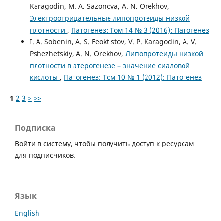
Karagodin, M. A. Sazonova, A. N. Orekhov,
Электроотрицательные липопротеиды низкой
плотности
,
Патогенез: Том 14 № 3 (2016): Патогенез
I. A. Sobenin, A. S. Feoktistov, V. P. Karagodin, A. V.
Pshezhetskiy, A. N. Orekhov,
Липопротеиды низкой
плотности в атерогенезе – значение сиаловой
кислоты
,
Патогенез: Том 10 № 1 (2012): Патогенез
1
2
3
>
>>
Подписка
Войти в систему, чтобы получить доступ к ресурсам
для подписчиков.
Язык
English