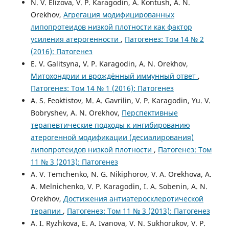
N. V. Elizova, V. P. Karagodin, A. Kontush, A. N.
Orekhov,
Агрегация модифицированных
липопротеидов низкой плотности как фактор
усиления атерогенности
,
Патогенез: Том 14 № 2
(2016): Патогенез
E. V. Galitsyna, V. P. Karagodin, A. N. Orekhov,
Митохондрии и врождённый иммунный ответ
,
Патогенез: Том 14 № 1 (2016): Патогенез
A. S. Feoktistov, M. A. Gavrilin, V. P. Karagodin, Yu. V.
Bobryshev, A. N. Orekhov,
Перспективные
терапевтические подходы к ингибированию
атерогенной модификации (десиалирования)
липопротеидов низкой плотности
,
Патогенез: Том
11 № 3 (2013): Патогенез
A. V. Temchenko, N. G. Nikiphorov, V. A. Orekhova, A.
A. Melnichenko, V. P. Karagodin, I. A. Sobenin, A. N.
Orekhov,
Достижения антиатеросклеротической
терапии
,
Патогенез: Том 11 № 3 (2013): Патогенез
A. I. Ryzhkova, E. A. Ivanova, V. N. Sukhorukov, V. P.