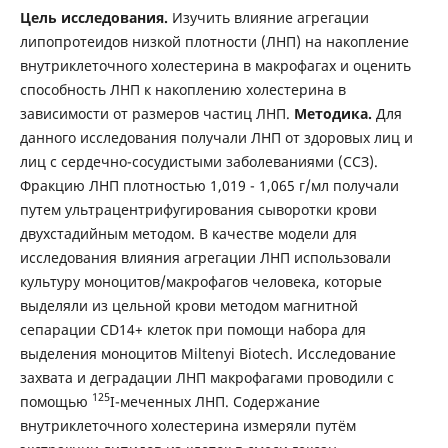
Цель исследования.
Изучить влияние агрегации
липопротеидов низкой плотности (ЛНП) на накопление
внутриклеточного холестерина в макрофагах и оценить
способность ЛНП к накоплению холестерина в
зависимости от размеров частиц ЛНП.
Методика.
Для
данного исследования получали ЛНП от здоровых лиц и
лиц с сердечно-сосудистыми заболеваниями (ССЗ).
Фракцию ЛНП плотностью 1,019 - 1,065 г/мл получали
путем ультрацентрифугирования сыворотки крови
двухстадийным методом. В качестве модели для
исследования влияния агрегации ЛНП использовали
культуру моноцитов/макрофагов человека, которые
выделяли из цельной крови методом магнитной
сепарации CD14+ клеток при помощи набора для
выделения моноцитов Miltenyi Biotech. Исследование
захвата и деградации ЛНП макрофагами проводили с
125
помощью
I-меченных ЛНП. Содержание
внутриклеточного холестерина измеряли путём