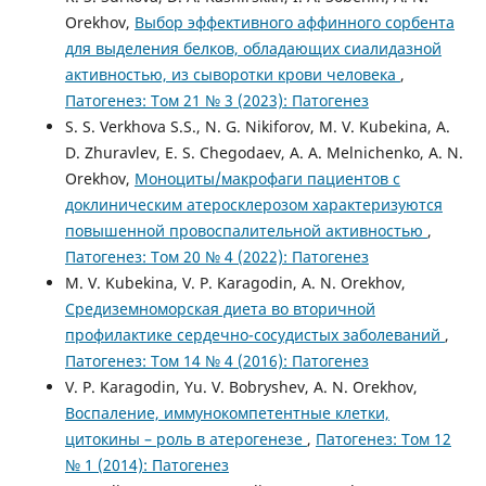
Orekhov,
Выбор эффективного аффинного сорбента
для выделения белков, обладающих сиалидазной
активностью, из сыворотки крови человека
,
Патогенез: Том 21 № 3 (2023): Патогенез
S. S. Verkhova S.S., N. G. Nikiforov, M. V. Kubekina, A.
D. Zhuravlev, E. S. Chegodaev, A. A. Melnichenko, A. N.
Orekhov,
Моноциты/макрофаги пациентов с
доклиническим атеросклерозом характеризуются
повышенной провоспалительной активностью
,
Патогенез: Том 20 № 4 (2022): Патогенез
M. V. Kubekina, V. P. Karagodin, A. N. Orekhov,
Средиземноморская диета во вторичной
профилактике сердечно-сосудистых заболеваний
,
Патогенез: Том 14 № 4 (2016): Патогенез
V. P. Karagodin, Yu. V. Bobryshev, A. N. Orekhov,
Воспаление, иммунокомпетентные клетки,
цитокины – роль в атерогенезе
,
Патогенез: Том 12
№ 1 (2014): Патогенез