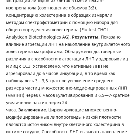
экстракции липидов из клеток в смеси гексан-
изопропанола (соотношение объемов 3:2).
Концентрацию холестерина в образцах измеряли
методом спектрофотометрии с помощью набора для
общего определения холестерина (Fluitest CHOL,
Analytican Biotechnologies AG).
Результаты.
Показано
влияние агрегации ЛНП на накопление внутриклеточного
холестерина макрофагами. Обнаружены достоверные
различия в способности к агрегации ЛНП у здоровых лиц
и лиц с ССЗ. Установлено, что нативные ЛНП не
агрегировали до 6 часов инкубации, в то время как
наблюдалось 3—3,5-кратное увеличение среднего
размера частиц множественно-модифицированных ЛНП
(ммЛНП) через 6 часов культивирования и 6,5—7-кратное
увеличение частиц через 24
часа.
Заключение.
Циркулирующие множественно-
модифицированные липопротеиды низкой плотности
являются источником внутриклеточного холестерина в
интиме сосудов. Способность ЛНП вызывать накопление