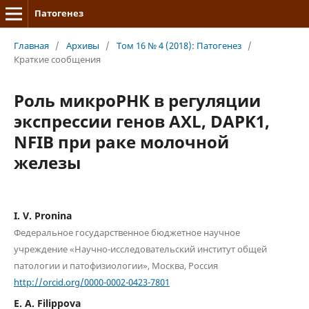
Патогенез
Главная
/
Архивы
/
Том 16 № 4 (2018): Патогенез
/
Краткие сообщения
Роль микроРНК в регуляции
экспрессии генов AXL, DAPK1,
NFIB при раке молочной
железы
I. V. Pronina
Федеральное государственное бюджетное научное
учреждение «Научно-исследовательский институт общей
патологии и патофизиологии», Москва, Россия
http://orcid.org/0000-0002-0423-7801
E. A. Filippova