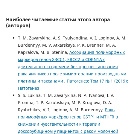
Наиболее читаемые статьи этого автора
(авторов)
T. M. Zavarykina, A. S. Tyulyandina, V. I. Loginov, A. M.
Burdennyy, M. V. Atkarskaya, P. K. Brenner, M. A.
Kapralova, M. B. Stenina,
Ассоциация полиморфных
маркеров генов XRCC1, ERCC2 и CDKN1A с
длительностью времени без прогрессирования
рака яичников после химиотерапии производными
платины и таксанами
,
Патогенез: Том 17 № 1 (2019):
Патогенез
S. S. Lukina, T. M. Zavarykina, N. A. Ivanova, I. V.
Pronina, T. P. Kazubskaya, M. P. Kruglova, D. A.
Ryabchikov, V. I. Loginov, A. M. Burdennyy,
Роль
полиморфных маркёров генов GSTP1 и MTHFR в
снижении чувствительности к терапии
доксорубицином у пациенток с раком молочной