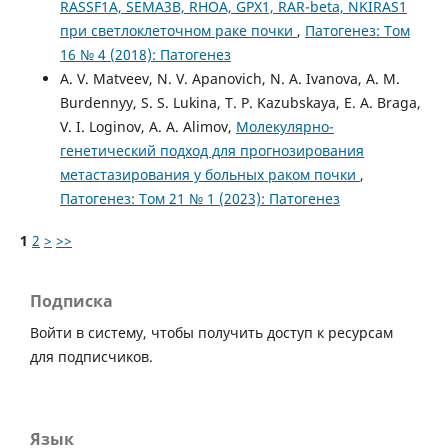
RASSF1A, SEMA3B, RHOA, GPX1, RAR-beta, NKIRAS1
при светлоклеточном раке почки
,
Патогенез: Том
16 № 4 (2018): Патогенез
A. V. Matveev, N. V. Apanovich, N. A. Ivanova, A. M.
Burdennyy, S. S. Lukina, T. P. Kazubskaya, E. A. Braga,
V. I. Loginov, A. A. Alimov,
Молекулярно-
генетический подход для прогнозирования
метастазирования у больных раком почки
,
Патогенез: Том 21 № 1 (2023): Патогенез
1
2
>
>>
Подписка
Войти в систему, чтобы получить доступ к ресурсам
для подписчиков.
Язык