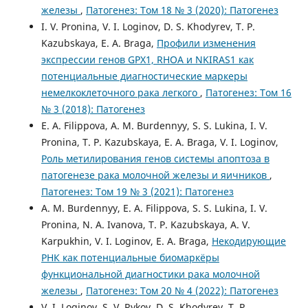
железы
,
Патогенез: Том 18 № 3 (2020): Патогенез
I. V. Pronina, V. I. Loginov, D. S. Khodyrev, T. P.
Kazubskaya, E. A. Braga,
Профили изменения
экспрессии генов GPX1, RHOA и NKIRAS1 как
потенциальные диагностические маркеры
немелкоклеточного рака легкого
,
Патогенез: Том 16
№ 3 (2018): Патогенез
E. A. Filippova, A. M. Burdennyy, S. S. Lukina, I. V.
Pronina, T. P. Kazubskaya, E. A. Braga, V. I. Loginov,
Роль метилирования генов системы апоптоза в
патогенезе рака молочной железы и яичников
,
Патогенез: Том 19 № 3 (2021): Патогенез
A. M. Burdennyy, E. A. Filippova, S. S. Lukina, I. V.
Pronina, N. A. Ivanova, T. P. Kazubskaya, A. V.
Karpukhin, V. I. Loginov, E. A. Braga,
Некодирующие
РНК как потенциальные биомаркёры
функциональной диагностики рака молочной
железы
,
Патогенез: Том 20 № 4 (2022): Патогенез
V. I. Loginov, S. V. Rykov, D. S. Khodyrev, T. P.