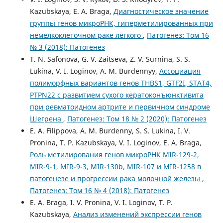
Kazubskaya, E. A. Braga,
Диагностическое значение
группы генов микроРНК, гиперметилированных при
немелкоклеточном раке лёгкого
,
Патогенез: Том 16
№ 3 (2018): Патогенез
T. N. Safonova, G. V. Zaitseva, Z. V. Surnina, S. S.
Lukina, V. I. Loginov, A. M. Burdennyy,
Ассоциация
полиморфных вариантов генов THBS1, GTF2I, STAT4,
PTPN22 с развитием сухого кератоконъюнктивита
при ревматоидном артрите и первичном синдроме
Шегрена
,
Патогенез: Том 18 № 2 (2020): Патогенез
E. A. Filippova, A. M. Burdenny, S. S. Lukina, I. V.
Pronina, T. P. Kazubskaya, V. I. Loginov, E. A. Braga,
Роль метилирования генов микроРНК MIR-129-2,
MIR-9-1, MIR-9-3, MIR-130b, MIR-107 и MIR-1258 в
патогенезе и прогрессии рака молочной железы
,
Патогенез: Том 16 № 4 (2018): Патогенез
E. A. Braga, I. V. Pronina, V. I. Loginov, T. P.
Kazubskaya,
Анализ изменений экспрессии генов