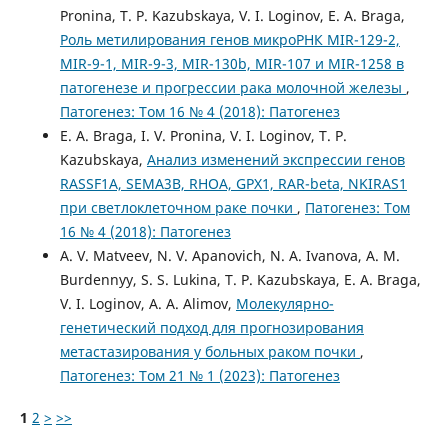
Pronina, T. P. Kazubskaya, V. I. Loginov, E. A. Braga,
Роль метилирования генов микроРНК MIR-129-2,
MIR-9-1, MIR-9-3, MIR-130b, MIR-107 и MIR-1258 в
патогенезе и прогрессии рака молочной железы
,
Патогенез: Том 16 № 4 (2018): Патогенез
E. A. Braga, I. V. Pronina, V. I. Loginov, T. P.
Kazubskaya,
Анализ изменений экспрессии генов
RASSF1A, SEMA3B, RHOA, GPX1, RAR-beta, NKIRAS1
при светлоклеточном раке почки
,
Патогенез: Том
16 № 4 (2018): Патогенез
A. V. Matveev, N. V. Apanovich, N. A. Ivanova, A. M.
Burdennyy, S. S. Lukina, T. P. Kazubskaya, E. A. Braga,
V. I. Loginov, A. A. Alimov,
Молекулярно-
генетический подход для прогнозирования
метастазирования у больных раком почки
,
Патогенез: Том 21 № 1 (2023): Патогенез
1
2
>
>>