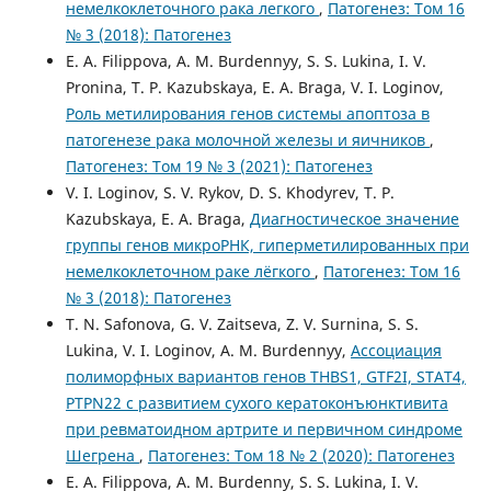
немелкоклеточного рака легкого
,
Патогенез: Том 16
№ 3 (2018): Патогенез
E. A. Filippova, A. M. Burdennyy, S. S. Lukina, I. V.
Pronina, T. P. Kazubskaya, E. A. Braga, V. I. Loginov,
Роль метилирования генов системы апоптоза в
патогенезе рака молочной железы и яичников
,
Патогенез: Том 19 № 3 (2021): Патогенез
V. I. Loginov, S. V. Rykov, D. S. Khodyrev, T. P.
Kazubskaya, E. A. Braga,
Диагностическое значение
группы генов микроРНК, гиперметилированных при
немелкоклеточном раке лёгкого
,
Патогенез: Том 16
№ 3 (2018): Патогенез
T. N. Safonova, G. V. Zaitseva, Z. V. Surnina, S. S.
Lukina, V. I. Loginov, A. M. Burdennyy,
Ассоциация
полиморфных вариантов генов THBS1, GTF2I, STAT4,
PTPN22 с развитием сухого кератоконъюнктивита
при ревматоидном артрите и первичном синдроме
Шегрена
,
Патогенез: Том 18 № 2 (2020): Патогенез
E. A. Filippova, A. M. Burdenny, S. S. Lukina, I. V.