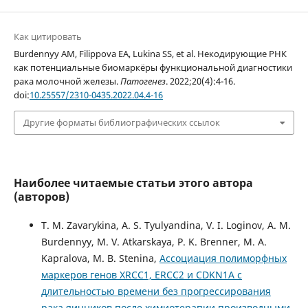
Как цитировать
Burdennyy AM, Filippova EA, Lukina SS, et al. Некодирующие РНК
как потенциальные биомаркёры функциональной диагностики
рака молочной железы.
Патогенез
. 2022;20(4):4-16.
doi:
10.25557/2310-0435.2022.04.4-16
Другие форматы библиографических ссылок
Наиболее читаемые статьи этого автора
(авторов)
T. M. Zavarykina, A. S. Tyulyandina, V. I. Loginov, A. M.
Burdennyy, M. V. Atkarskaya, P. K. Brenner, M. A.
Kapralova, M. B. Stenina,
Ассоциация полиморфных
маркеров генов XRCC1, ERCC2 и CDKN1A с
длительностью времени без прогрессирования
рака яичников после химиотерапии производными