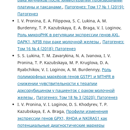
платины и таксанами
,
Патогенез: Том 17 № 1 (2019):
Патогенез
I. V. Pronina, E. A. Filippova, S. C. Lukina, A. M.
Burdenny, T. P. Kazubskaya, E. A. Braga, V. I. Loginov,
Роль микроРНК в регуляции экспрессии генов AXL,
DAPK1, NFIB при раке молочной железы
,
Патогенез:
Том 16 № 4 (2018): Патогенез
S. S. Lukina, T. M. Zavarykina, N. A. Ivanova, I. V.
Pronina, T. P. Kazubskaya, M. P. Kruglova, D. A.
Ryabchikov, V. I. Loginov, A. M. Burdennyy,
Роль
полиморфных маркёров генов GSTP1 и MTHFR в
снижении чувствительности к терапии
доксорубицином у пациенток с раком молочной
железы
,
Патогенез: Том 18 № 3 (2020): Патогенез
I. V. Pronina, V. I. Loginov, D. S. Khodyrev, T. P.
Kazubskaya, E. A. Braga,
Профили изменения
экспрессии генов GPX1, RHOA и NKIRAS1 как
потенциальные диагностические маркеры