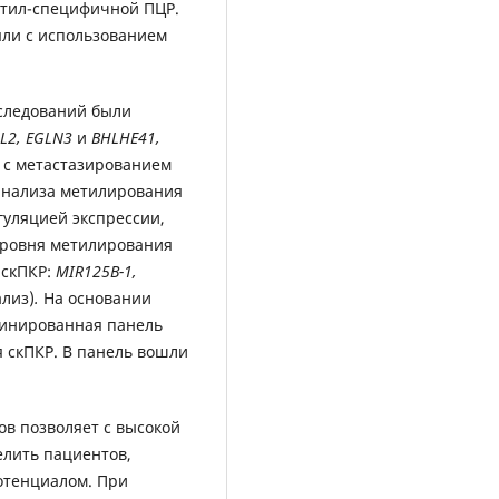
етил-специфичной ПЦР.
яли с использованием
следований были
4L2, EGLN3
и
BHLHE41,
 с метастазированием
 анализа метилирования
гуляцией экспрессии,
уровня метилирования
 скПКР:
MIR125B-1,
ализ)
.
На основании
инированная панель
 скПКР. В панель вошли
в позволяет с высокой
лить пациентов,
отенциалом. При