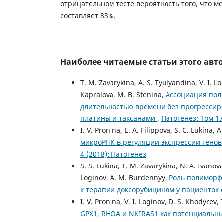
отрицательном тесте вероятность того, что ме
составляет 83%.
Наиболее читаемые статьи этого авто
T. M. Zavarykina, A. S. Tyulyandina, V. I. L
Kapralova, M. B. Stenina,
Ассоциация пол
длительностью времени без прогресси
платины и таксанами
,
Патогенез: Том 17
I. V. Pronina, E. A. Filippova, S. C. Lukina,
микроРНК в регуляции экспрессии генов
4 (2018): Патогенез
S. S. Lukina, T. M. Zavarykina, N. A. Ivanova
Loginov, A. M. Burdennyy,
Роль полиморф
к терапии доксорубицином у пациенток
I. V. Pronina, V. I. Loginov, D. S. Khodyrev,
GPX1, RHOA и NKIRAS1 как потенциальн