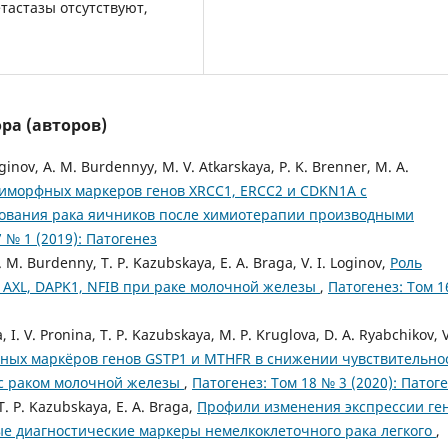
тастазы отсутствуют,
ра (авторов)
oginov, A. M. Burdennyy, M. V. Atkarskaya, P. K. Brenner, M. A.
иморфных маркеров генов XRCC1, ERCC2 и CDKN1A с
рования рака яичников после химиотерапии производными
 № 1 (2019): Патогенез
 A. M. Burdenny, T. P. Kazubskaya, E. A. Braga, V. I. Loginov,
Роль
 AXL, DAPK1, NFIB при раке молочной железы
,
Патогенез: Том 
, I. V. Pronina, T. P. Kazubskaya, M. P. Kruglova, D. A. Ryabchikov, V
ных маркёров генов GSTP1 и MTHFR в снижении чувствительно
 с раком молочной железы
,
Патогенез: Том 18 № 3 (2020): Патог
 T. P. Kazubskaya, E. A. Braga,
Профили изменения экспрессии ге
ые диагностические маркеры немелкоклеточного рака легкого
,