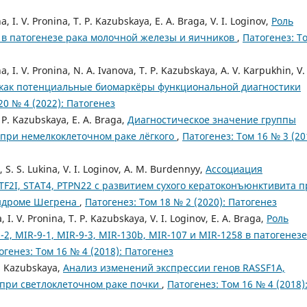
a, I. V. Pronina, T. P. Kazubskaya, E. A. Braga, V. I. Loginov,
Роль
 в патогенезе рака молочной железы и яичников
,
Патогенез: Т
a, I. V. Pronina, N. A. Ivanova, T. P. Kazubskaya, A. V. Karpukhin, V. 
как потенциальные биомаркёры функциональной диагностики
20 № 4 (2022): Патогенез
T. P. Kazubskaya, E. A. Braga,
Диагностическое значение группы
при немелкоклеточном раке лёгкого
,
Патогенез: Том 16 № 3 (20
a, S. S. Lukina, V. I. Loginov, A. M. Burdennyy,
Ассоциация
F2I, STAT4, PTPN22 с развитием сухого кератоконъюнктивита п
индроме Шегрена
,
Патогенез: Том 18 № 2 (2020): Патогенез
, I. V. Pronina, T. P. Kazubskaya, V. I. Loginov, E. A. Braga,
Роль
, MIR-9-1, MIR-9-3, MIR-130b, MIR-107 и MIR-1258 в патогенезе
огенез: Том 16 № 4 (2018): Патогенез
 P. Kazubskaya,
Анализ изменений экспрессии генов RASSF1A,
 при светлоклеточном раке почки
,
Патогенез: Том 16 № 4 (2018)