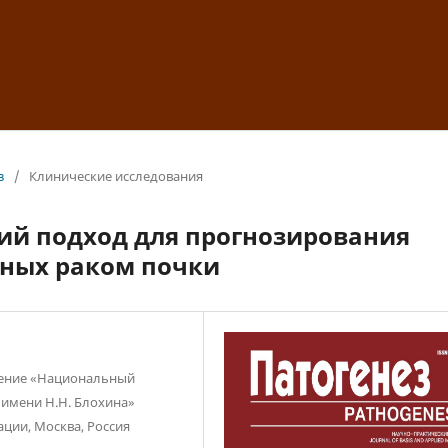
з
/
Клинические исследования
ий подход для прогнозирования
ьных раком почки
дение «Национальный
 имени Н.Н. Блохина»
ции, Москва, Россия