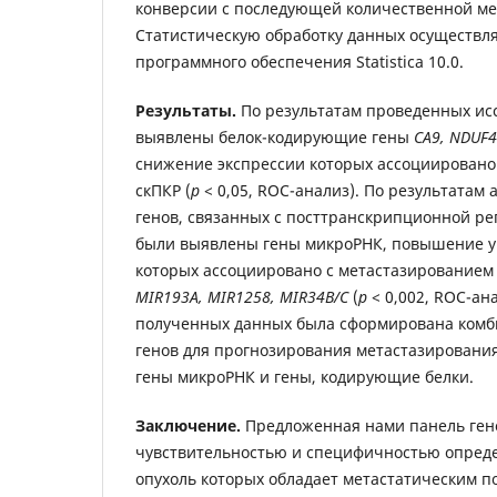
конверсии с последующей количественной м
Статистическую обработку данных осуществл
программного обеспечения Statistica 10.0.
Результаты.
По результатам проведенных ис
выявлены белок-кодирующие гены
CA9, NDUF
снижение экспрессии которых ассоциировано
скПКР (
p
< 0,05, ROC-анализ). По результатам
генов, связанных с посттранскрипционной ре
были выявлены гены микроРНК, повышение 
которых ассоциировано с метастазированием
MIR193A, MIR1258, MIR34B/C
(
p
< 0,002, ROC-ан
полученных данных была сформирована комб
генов для прогнозирования метастазирования
гены микроРНК и гены, кодирующие белки.
Заключение.
Предложенная нами панель гено
чувствительностью и специфичностью опреде
опухоль которых обладает метастатическим п