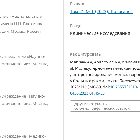
Выпуск
Том 21 № 1 (2023): Патогенез
дение «Национальный
 имени Н.Н. Блохина»
Раздел
ции, Москва, Россия
Клинические исследования
Как цитировать
е учреждение «Научно-
Matveev AV, Apanovich NV, Ivanova N
атофизиологии», Москва,
al. Молекулярно-генетический под
для прогнозирования метастазиро
у больных раком почки.
Патогене
2023;21(1):46-53. doi:
10.25557/2310-
0435.2023.01.46-53
е учреждение «Научно-
атофизиологии», Москва,
Другие форматы
библиографических ссылок
е учреждение «Медико-