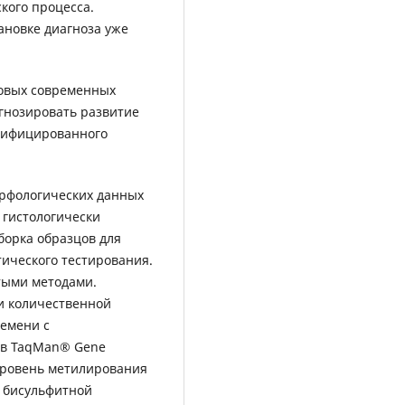
кого процесса.
ановке диагноза уже
новых современных
гнозировать развитие
онифицированного
рфологических данных
 гистологически
борка образцов для
ического тестирования.
тыми методами.
и количественной
емени с
ов TaqMan® Gene
 Уровень метилирования
 бисульфитной