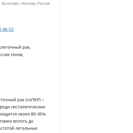
 Бочкова», Москва, Россия
1.46-53
клеточный рак,
ссия генов,
очный рак (скПКР) –
реди гистологических
иходится около 80–90%
томно вплоть до
астотой летальных