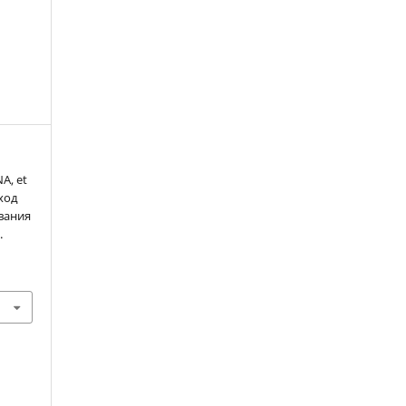
A, et
ход
вания
з
.