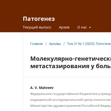
Патогенез
Текущий выпуск
Архив
О нас
Главная
/
Архивы
/
Том 21 № 1 (2023): Патогене
Молекулярно-генетическ
метастазирования у бол
A. V. Matveev
Федеральное государственное бюджетное учреж
медицинский исследовательский центр онкологии
Министерства здравоохранения Российской Федера