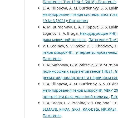
Патогенез: Том 16 № 3 (2018): Патогенез
E. A. Filippova, A. M. Burdennyy, S. S. Lukin
метилирования генов системы апоптоза
19 № 3 (2021): Патогенез
A. M. Burdennyy, E. A. Filippova, S. S. Lukin
Loginov, E. A. Braga,
Некодирующие РНК 
рака молочной железы
,
Патогенез: Том 
V. I. Loginov, S. V. Rykov, D. S. Khodyrev, 
генов микроРНК, гиперметилированных 
Патогенез
T. N. Safonova, G. V. Zaitseva, Z. V. Surnin
полиморфных вариантов генов THBS1, GT
ревматоидном артрите и первичном с
E. A. Filippova, A. M. Burdenny, S. S. Lukina
метилирования генов микроРНК MIR-129-2
прогрессии рака молочной железы
,
Пат
E. A. Braga, I. V. Pronina, V. I. Loginov, T.
SEMA3B, RHOA, GPX1, RAR-beta, NKIRAS1
Патогенез