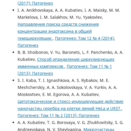
(2017): Патогенез
I. A. Anikhovskaya, A. A. Kubatiev, I. A. Maisky, M. M.
Markelova, I. M. Salakhov, M. Yu. Yyakovlev,
Направления поиска средств снижения
концентрации эндотоксина в общей
гемоциркуляции
,
Патогенез: Том 12 № 4 (2014):
Патогенез
B. B. Shoibonov, V. Yu. Baronets, L. F. Panchenko, A. A.
Kubatiev,
Способ определения циркулирующих
иммунных комплексов
,
Патогенез: Том 11 № 1
(2013): Патогенез
S. I. Kaba, T. I. Ignashkova, A. S. Rybakov, M. E.
Meshcherskiy, A. A. Sokolovskaya, V. A. Yurkiv, A. A.
Moskovtsev, E. M. Egorova, A. A. Kubatiev,
Цитотоксическое и стресс-индуцирующее действие
наночастиц серебра на клетки линий HeLa и U937
,
Патогенез: Том 11 № 2 (2013): Патогенез
A. A. Kubatiev, T. G. Borovaya, V. G. Zhukhovitsky, S. G.
Andreevskaya, N. V. Shevlyagina,
Микрочастицы