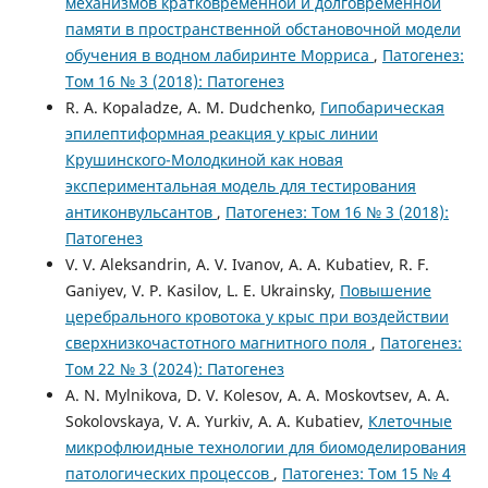
механизмов кратковременной и долговременной
памяти в пространственной обстановочной модели
обучения в водном лабиринте Морриса
,
Патогенез:
Том 16 № 3 (2018): Патогенез
R. A. Kopaladze, A. M. Dudchenko,
Гипобарическая
эпилептиформная реакция у крыс линии
Крушинского-Молодкиной как новая
экспериментальная модель для тестирования
антиконвульсантов
,
Патогенез: Том 16 № 3 (2018):
Патогенез
V. V. Aleksandrin, A. V. Ivanov, A. A. Kubatiev, R. F.
Ganiyev, V. P. Kasilov, L. E. Ukrainsky,
Повышение
церебрального кровотока у крыс при воздействии
сверхнизкочастотного магнитного поля
,
Патогенез:
Том 22 № 3 (2024): Патогенез
A. N. Mylnikova, D. V. Kolesov, A. A. Moskovtsev, A. A.
Sokolovskaya, V. A. Yurkiv, A. A. Kubatiev,
Клеточные
микрофлюидные технологии для биомоделирования
патологических процессов
,
Патогенез: Том 15 № 4