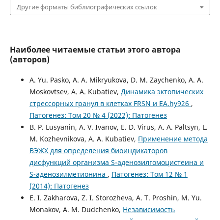
Другие форматы библиографических ссылок
Наиболее читаемые статьи этого автора
(авторов)
A. Yu. Pasko, A. A. Mikryukova, D. M. Zaychenko, A. A.
Moskovtsev, A. A. Kubatiev,
Динамика эктопических
стрессорных гранул в клетках FRSN и EA.hy926
,
Патогенез: Том 20 № 4 (2022): Патогенез
B. P. Lusyanin, A. V. Ivanov, E. D. Virus, A. A. Paltsyn, L.
M. Kozhevnikova, A. A. Kubatiev,
Применение метода
ВЭЖХ для определения биоиндикаторов
дисфункций организма S-аденозилгомоцистеина и
S-аденозилметионина
,
Патогенез: Том 12 № 1
(2014): Патогенез
E. I. Zakharova, Z. I. Storozheva, A. T. Proshin, M. Yu.
Monakov, A. M. Dudchenko,
Независимость