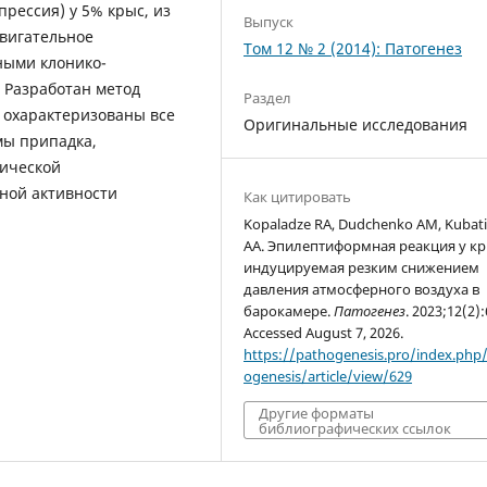
прессия) у 5% крыс, из
Выпуск
двигательное
Том 12 № 2 (2014): Патогенез
ными клонико-
 Разработан метод
Раздел
, охарактеризованы все
Оригинальные исследования
ы припадка,
рической
ной активности
Как цитировать
Kopaladze RA, Dudchenko AM, Kubat
AA. Эпилептиформная реакция у кр
индуцируемая резким снижением
давления атмосферного воздуха в
барокамере.
Патогенез
. 2023;12(2):
Accessed August 7, 2026.
https://pathogenesis.pro/index.php
ogenesis/article/view/629
Другие форматы
библиографических ссылок