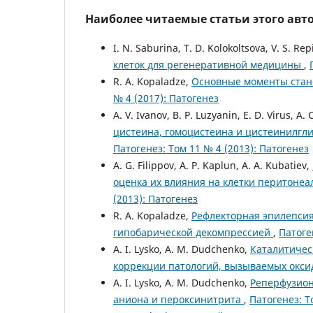
Наиболее читаемые статьи этого авто
I. N. Saburina, T. D. Kolokoltsova, V. S. Rep
клеток для регенеративной медицины
,
R. A. Kopaladze,
Основные моменты стан
№ 4 (2017): Патогенез
A. V. Ivanov, B. P. Luzyanin, E. D. Virus, A.
цистеина, гомоцистеина и цистеинилгл
Патогенез: Том 11 № 4 (2013): Патогенез
A. G. Filippov, A. P. Kaplun, A. A. Kubatiev,
оценка их влияния на клетки перитонеа
(2013): Патогенез
R. A. Kopaladze,
Рефлекторная эпилепси
гипобарической декомпрессией
,
Патоге
A. I. Lysko, A. M. Dudchenko,
Каталитичес
коррекции патологий, вызываемых окс
A. I. Lysko, A. M. Dudchenko,
Реперфузион
аниона и пероксинитрита
,
Патогенез: Т