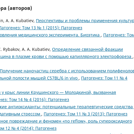
ра (авторов)
in, A. A. Kubatiev,
Перспективы и проблемы применения культу
Патогенез: Том 13 № 1 (2015): Патогенез
овления медицинского эксперимента. Биоэтика
,
Патогенез: Том
 C. Rybakov, A. A. Kubatiev,
Определение связанной фракции
ицина в плазме крови с помощью капиллярного электрофореза
,
Получение наночастиц серебра с использованием полифеноло
льной полости мышей C57BL/6 in vivo
,
Патогенез: Том 11 № 4
я у крыс линии Крушинского — Молодкиной, вызванная
нез: Том 14 № 4 (2016): Патогенез
кие антиоксиданты: потенциальные терапевтические средства
идативным стрессом
,
Патогенез: Том 11 № 3 (2013): Патогенез
ное повреждение и феномен «no reflow», роль супероксидного
ом 12 № 4 (2014): Патогенез