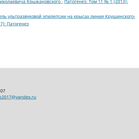
Николаевича Крыжановского
,
Патогенез: Том 11 № 1 (2013):
ль ультразвуковой эпилепсии на крысах линии Крушинского-
7): Патогенез
107
pp2017@yandex.ru