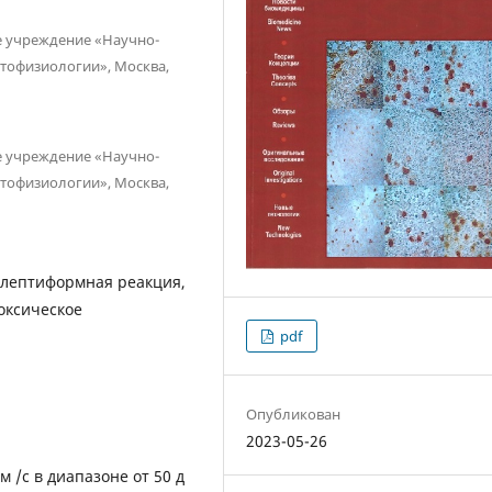
е учреждение «Научно-
атофизиологии», Москва,
е учреждение «Научно-
атофизиологии», Москва,
илептиформная реакция,
оксическое
pdf
Опубликован
2023-05-26
м /с в диапазоне от 50 д