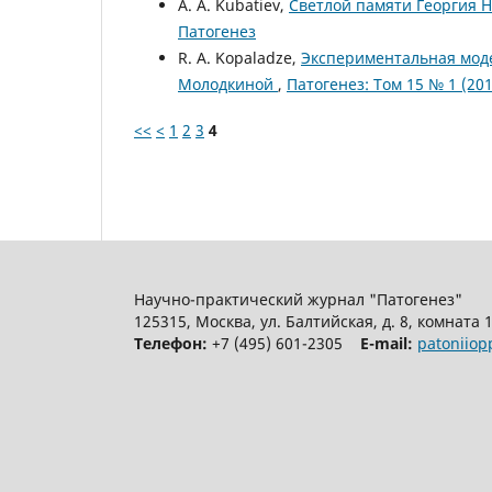
A. A. Kubatiev,
Светлой памяти Георгия 
Патогенез
R. A. Kopaladze,
Экспериментальная моде
Молодкиной
,
Патогенез: Том 15 № 1 (201
<<
<
1
2
3
4
Научно-практический журнал "Патогенез"
125315, Москва, ул. Балтийская, д. 8, комната 
Телефон:
+7 (495) 601-2305
E-mail:
patoniio