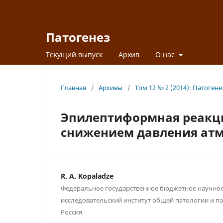
Патогенез
Текущий выпуск
Архив
О нас
Главная
/
Архивы
/
Том 12 № 2 (2014): Патогене
Эпилептиформная реакци
снижением давления атм
R. A. Kopaladze
Федеральное государственное бюджетное научно
исследовательский институт общей патологии и п
Россия