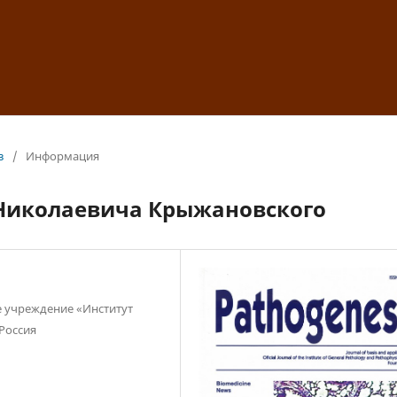
з
/
Информация
 Николаевича Крыжановского
 учреждение «Институт
Россия