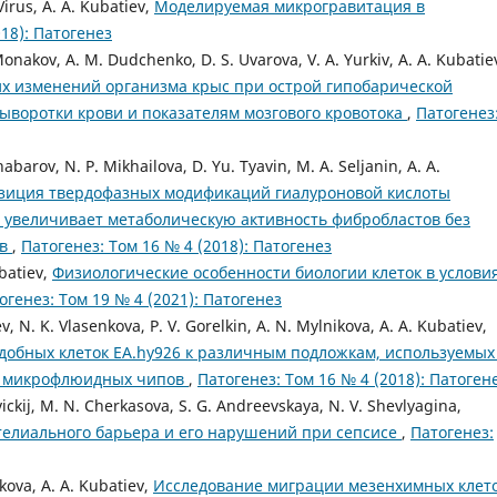
Virus, A. A. Kubatiev,
Моделируемая микрогравитация в
018): Патогенез
Monakov, A. M. Dudchenko, D. S. Uvarovа, V. A. Yurkiv, A. A. Kubatiev
х изменений организма крыс при острой гипобарической
ыворотки крови и показателям мозгового кровотока
,
Патогенез
abarov, N. P. Mikhailova, D. Yu. Tyavin, M. A. Seljanin, A. A.
зиция твердофазных модификаций гиалуроновой кислоты
увеличивает метаболическую активность фибробластов без
ов
,
Патогенез: Том 16 № 4 (2018): Патогенез
ubatiev,
Физиологические особенности биологии клеток в услови
огенез: Том 19 № 4 (2021): Патогенез
ev, N. K. Vlasenkova, P. V. Gorelkin, A. N. Mylnikova, A. A. Kubatiev,
добных клеток EA.hy926 к различным подложкам, используемых
ия микрофлюидных чипов
,
Патогенез: Том 16 № 4 (2018): Патоген
vickij, M. N. Cherkasova, S. G. Andreevskaya, N. V. Shevlyagina,
елиального барьера и его нарушений при сепсисе
,
Патогенез:
ikova, A. A. Kubatiev,
Исследование миграции мезенхимных клет