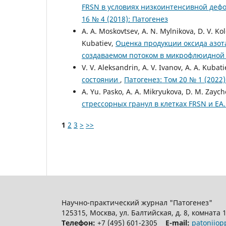
FRSN в условиях низкоинтенсивной деф
16 № 4 (2018): Патогенез
A. A. Moskovtsev, A. N. Mylnikova, D. V. Ko
Kubatiev,
Оценка продукции оксида азот
создаваемом потоком в микрофлюидной
V. V. Aleksandrin, A. V. Ivanov, A. A. Kubat
состоянии
,
Патогенез: Том 20 № 1 (2022)
A. Yu. Pasko, A. A. Mikryukova, D. M. Zaych
стрессорных гранул в клетках FRSN и EA
1
2
3
>
>>
Научно-практический журнал "Патогенез"
125315, Москва, ул. Балтийская, д. 8, комната 
Телефон:
+7 (495) 601-2305
E-mail:
patoniio