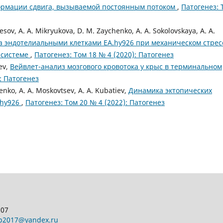
ормации сдвига, вызываемой постоянным потоком
,
Патогенез: 
lesov, A. A. Mikryukova, D. M. Zaychenko, A. A. Sokolovskaya, A. A.
а эндотелиальными клетками EA.hy926 при механическом стрес
 системе
,
Патогенез: Том 18 № 4 (2020): Патогенез
iev,
Вейвлет-анализ мозгового кровотока у крыс в терминальном
: Патогенез
enko, A. A. Moskovtsev, A. A. Kubatiev,
Динамика эктопических
.hy926
,
Патогенез: Том 20 № 4 (2022): Патогенез
107
pp2017@yandex.ru