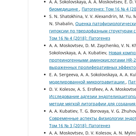
A. A. Sokolovskaya, A. A. Moskovtsev, E. D. 
биомедицине
,
Патогенез: Том 16 № 4 (2
S. N. Shatokhina, V. V. Alexandrin, M. Yu. 
N. Shabalin,
Оценка патофизиологически
гипоксии по твердофазным структурам с
Том 16 № 4 (2018): Патогенез
A. A. Moskovtsev, D. M. Zaychenko, V. N. Kh
Sokolovskaya, A. A. Kubatiev,
Новая компо
протеиногенными аминокислотами HR-2 
выраженных пролиферативных эффект
E. A. Sergeeva, A. A. Sokolovskaya, A. A. K
моделированной микрогравитации
,
Пат
D. V. Kolesov, A. S. Erofeev, A. A. Moskovts
Исследование адгезии эндотелиоцитопо
методе мягкой литографии для создан
A. A. Kubatiev, T. G. Borovaya, V. G. Zhuho
Современные аспекты физиологии эндот
Том 16 № 3 (2018): Патогенез
A. A. Moskovtsev, D. V. Kolesov, A. N. Myln