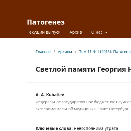
Патогенез
Текущий выпуск
Архив
О нас
Главная
/
Архивы
/
Том 11 № 1 (2013): Патогене
Светлой памяти Георгия
A. A. Kubatiev
Федеральное государственное бюджетное научное
экспериментальной медицины», Санкт-Петербург, 
Ключевые слова:
невосполнима утрата