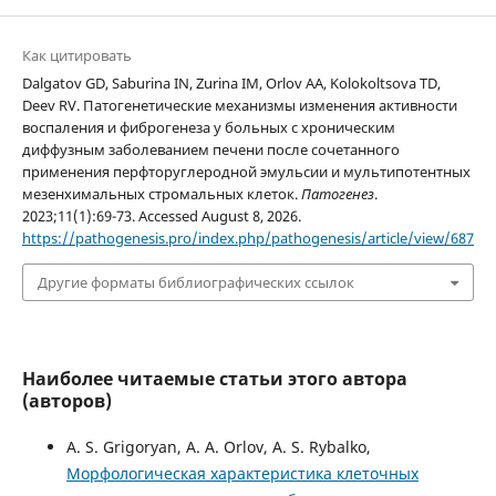
Как цитировать
Dalgatov GD, Saburina IN, Zurina IM, Orlov AA, Kolokoltsova TD,
Deev RV. Патогенетические механизмы изменения активности
воспаления и фиброгенеза у больных с хроническим
диффузным заболеванием печени после сочетанного
применения перфторуглеродной эмульсии и мультипотентных
мезенхимальных стромальных клеток.
Патогенез
.
2023;11(1):69-73. Accessed August 8, 2026.
https://pathogenesis.pro/index.php/pathogenesis/article/view/687
Другие форматы библиографических ссылок
Наиболее читаемые статьи этого автора
(авторов)
A. S. Grigoryan, A. A. Orlov, A. S. Rybalko,
Морфологическая характеристика клеточных