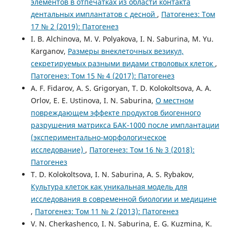
элементов в отпечатках из области контакта
дентальных имплантатов с десной
,
Патогенез: Том
17 № 2 (2019): Патогенез
I. B. Alchinova, M. V. Polyakova, I. N. Saburina, M. Yu.
Karganov,
Размеры внеклеточных везикул,
секретируемых разными видами стволовых клеток
,
Патогенез: Том 15 № 4 (2017): Патогенез
A. F. Fidarov, A. S. Grigoryan, T. D. Kolokoltsova, A. A.
Orlov, E. E. Ustinova, I. N. Saburina,
О местном
повреждающем эффекте продуктов биогенного
разрушения матрикса БАК-1000 после имплантации
(экспериментально-морфологическое
исследование)
,
Патогенез: Том 16 № 3 (2018):
Патогенез
T. D. Kolokoltsova, I. N. Saburina, A. S. Rybakov,
Культура клеток как уникальная модель для
исследования в современной биологии и медицине
,
Патогенез: Том 11 № 2 (2013): Патогенез
V. N. Cherkashenco, I. N. Saburina, E. G. Kuzmina, K.