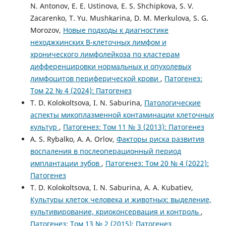
N. Antonov, E. E. Ustinova, E. S. Shchipkova, S. V.
Zacarenko, T. Yu. Mushkarina, D. M. Merkulova, S. G.
Morozov,
Новые подходы к диагностике
неходжкинских В-клеточных лимфом и
хронического лимфолейкоза по кластерам
дифференцировки нормальных и опухолевых
лимфоцитов периферической крови
,
Патогенез:
Том 22 № 4 (2024): Патогенез
T. D. Kolokoltsova, I. N. Saburina,
Патологические
аспекты микоплазменной контаминации клеточных
культур
,
Патогенез: Том 11 № 3 (2013): Патогенез
A. S. Rybalko, A. A. Orlov,
Факторы риска развития
воспаления в послеоперационный период
имплантации зубов
,
Патогенез: Том 20 № 4 (2022):
Патогенез
T. D. Kolokoltsova, I. N. Saburina, A. A. Kubatiev,
Культуры клеток человека и животных: выделение,
культивирование, криоконсервация и контроль
,
Патогенез: Том 13 № 2 (2015): Патогенез