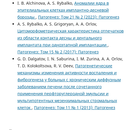
I. B. Alchinova, A. S. Rybalko,
Аномалии ядра в
эпителиальных клетках имплантно-десневой
борозды
,
Патогенез: Том 21 № 2 (2023): Патогенез
A. S. Rybalko, A. S. Grigoryan, A. A. Orlov,
Цитоморфометрическая характеристика отпечатков
из области контакта десны и дентального
имплантата при одноэтапной имплантации
,
Патогенез: Том 15 № 2 (2017): Патогенез
G. D. Dalgatov, I. N. Saburina, I. M. Zurina, A. A. Orlov,
T. D. Kolokoltsova, R. V. Deev,
Патогенетические
механизмы изменения активности воспаления и
фиброгенеза у больных с хроническим диффузным
заболеванием печени после сочетанного
применения перфторуглеродной эмульсии и
мультипотентных мезенхимальных стромальных
клеток
,
Патогенез: Том 11 № 1 (2013): Патогенез