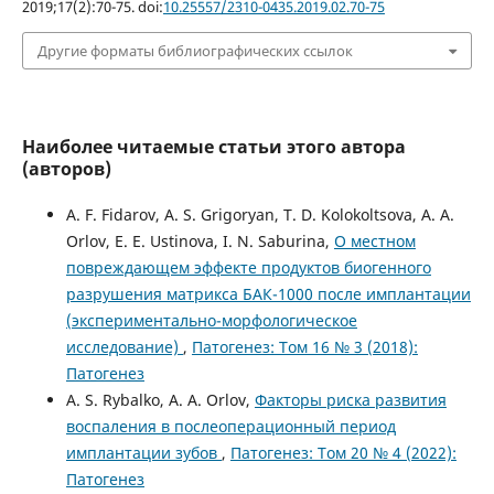
2019;17(2):70-75. doi:
10.25557/2310-0435.2019.02.70-75
Другие форматы библиографических ссылок
Наиболее читаемые статьи этого автора
(авторов)
A. F. Fidarov, A. S. Grigoryan, T. D. Kolokoltsova, A. A.
Orlov, E. E. Ustinova, I. N. Saburina,
О местном
повреждающем эффекте продуктов биогенного
разрушения матрикса БАК-1000 после имплантации
(экспериментально-морфологическое
исследование)
,
Патогенез: Том 16 № 3 (2018):
Патогенез
A. S. Rybalko, A. A. Orlov,
Факторы риска развития
воспаления в послеоперационный период
имплантации зубов
,
Патогенез: Том 20 № 4 (2022):
Патогенез